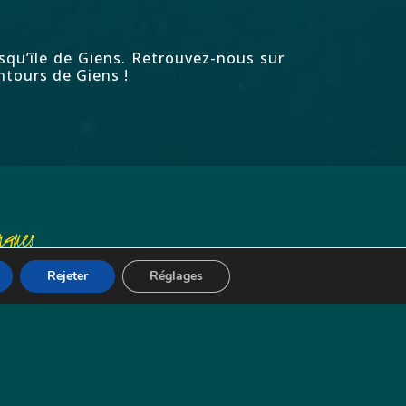
squ’île de Giens. Retrouvez-nous sur
ntours de Giens !
ngues
nglais
Rejeter
Réglages
Allemand
entions légales
olitique de confidentialité