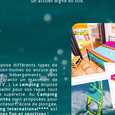
un accueil digne du sud.
*
pose différents types de
mobil-homes ou encore des
es hébergements sont
 garantir un maximum de
 TV…). Le
camping
dispose
illir pour vos repas tout
ne supérette. Au
Camping
vités
sont proposées pour
kitesurf
,
école de plongée
,
ng International****
est
ces fun et sportives
!