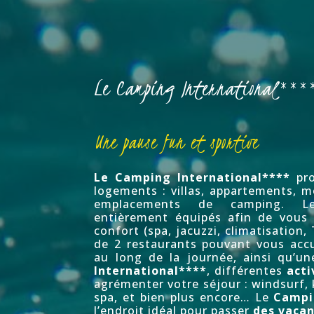
Le Camping International***
Une pause fun et sportive
Le
Camping International****
pro
logements : villas, appartements, 
emplacements de camping. L
entièrement équipés afin de vous
confort (spa, jacuzzi, climatisation,
de 2
restaurants
pouvant vous accue
au long de la journée, ainsi qu’u
International****
, différentes
acti
agrémenter votre séjour :
windsurf
,
spa
, et bien plus encore… Le
Campi
l’endroit idéal pour passer
des vacan