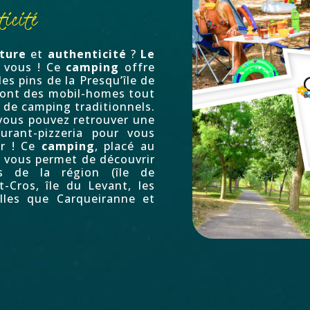
ticité
ture
et
authenticité
?
Le
r vous ! Ce
camping
offre
es pins de la Presqu’île de
sont des mobil-homes tout
 de camping traditionnels.
ous pouvez retrouver une
aurant-pizzeria pour vous
ur ! Ce
camping
, placé au
, vous permet de découvrir
ls de la région (
île de
t-Cros
,
île du Levant
, les
lles que
Carqueiranne
et