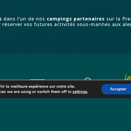
…
s
dans l’un de nos
campings partenaires
sur la Pre
r réserver
vos futures activités sous-marines
aux ale
La
A
ir la meilleure expérience sur notre site.
Accepter
ies we are using or switch them off in
settings
.
M
P