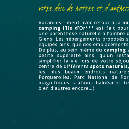
Votre dose de nature et d’authen
Vacances riment avec retour à la
na
camping l’Ile d’Or***
est fait pou
une parenthèse naturelle à l’ombre d
Giens. Les hébergements proposés 
équipés ainsi que des emplacements
De plus, au sein même du
camping
v
petite supérette ainsi qu’un rest
simplifier la vie lors de votre séjo
centre de différents
spots naturels
les plus beaux endroits nature
Porquerolles
,
Parc National de Por
magnifiques stations balnéaires te
bien d’autres encore…).