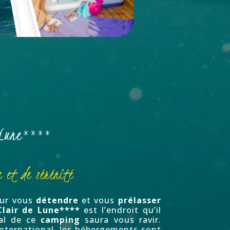
 Lune****
 et de sérénité
our vous
détendre
et vous
prélasser
lair de Lune****
est l’endroit qu’il
ial de ce
camping
saura vous ravir.
ternational, les hébergements sont