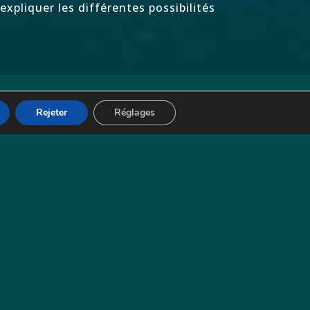
xpliquer les différentes possibilités
Rejeter
Réglages
ngues
nglais
Allemand
entions légales
olitique de confidentialité